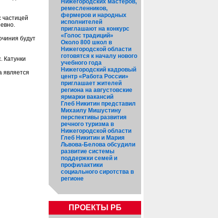
Нижегородских мастеров,
ремесленников,
фермеров и народных
с частицей
исполнителей
невно.
приглашают на конкурс
«Голос традиций»
очиния будут
Около 800 школ в
Нижегородской области
готовятся к началу нового
. Катунки
учебного года
Нижегородский кадровый
а является
центр «Работа России»
приглашает жителей
региона на августовские
ярмарки вакансий
Глеб Никитин представил
Михаилу Мишустину
перспективы развития
речного туризма в
Нижегородской области
Глеб Никитин и Мария
Львова-Белова обсудили
развитие системы
поддержки семей и
профилактики
социального сиротства в
регионе
ПРОЕКТЫ РБ