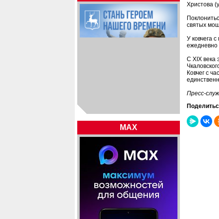
Христова (у
Поклонитьс
святых мощ
У ковчега 
ежедневно 
С XIX века
Чкаловског
Ковчег с ч
единственн
Пресс-служ
Поделитьс
MAX