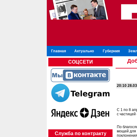
Главная
Актуально
Губерния
Зем
Доб
СОЦСЕТИ
20:10 28.0
С 1 по 8 а
с частицей
По благосл
мощей для
Служба по контракту
поклонения