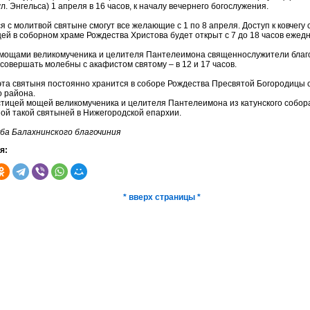
л. Энгельса) 1 апреля в 16 часов, к началу вечернего богослужения.
я с молитвой святыне смогут все желающие с 1 по 8 апреля. Доступ к ковчегу 
ей в соборном храме Рождества Христова будет открыт с 7 до 18 часов ежед
с мощами великомученика и целителя Пантелеимона священнослужители благ
совершать молебны с акафистом святому – в 12 и 17 часов.
 эта святыня постоянно хранится в соборе Рождества Пресвятой Богородицы с
о района.
астицей мощей великомученика и целителя Пантелеимона из катунского собор
ой такой святыней в Нижегородской епархии.
ба Балахнинского благочиния
я:
* вверх страницы *