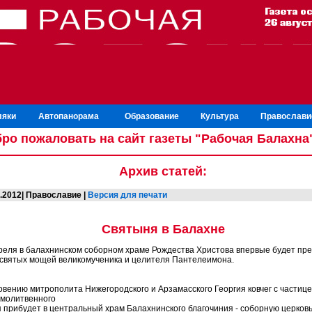
ляки
Автопанорама
Образование
Культура
Православи
ро пожаловать на сайт газеты "Рабочая Балахна
Архив статей:
3.2012| Православие |
Версия для печати
Святыня в Балахне
преля в балахнинском соборном храме Рождества Христова впервые будет пре
 святых мощей великомученика и целителя Пантелеимона.
овению митрополита Нижегородского и Арзамасского Георгия ковчег с частиц
 молитвенного
 прибудет в центральный храм Балахнинского благочиния - соборную церков