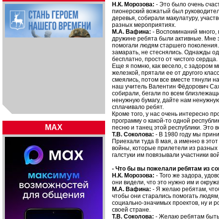
Н.К. Морозова:
- Это было очень счас
пионерский вожатый был руководител
деревья, собирали макулатуру, участв
разных мероприятиях.
М.А. Вафина:
- Воспоминаний много,
дружине ребята были активные. Мне
помогали людям старшего поколения. 
замарать, не стеснялись. Однажды од
бесплатно, просто от чистого сердца.
Еще я помню, как весело, с задором 
железкой, прятали ее от другого класс
смеялись, потом все вместе тянули н
наш учитель Валентин Фёдорович Сах
собирали, бегали по всем близлежащи
ненужную бумагу, дайте нам ненужную
сплачивало ребят.
Кроме того, у нас очень интересно п
программу о какой-то одной республ
MAX
песню и танец этой республики. Это в
Т.В. Соколова:
- В 1980 году мы прин
Приехали туда 8 мая, а именно в это
войны, которые прилетели из разных 
галстуки им повязывали участники вой
- Что бы вы пожелали ребятам из 
Н.К. Морозова:
- Того же задора, удо
они видели, что это нужно им и окру
М.А. Вафина:
- Я желаю ребятам, чт
чтобы они старались помогать людям
социально-значимых проектов, ну и р
своей стране.
Т.В. Соколова:
- Желаю ребятам быть 