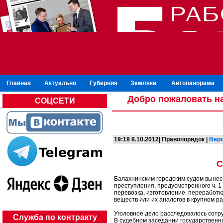
Главная
Актуально
Губерния
Земляки
Автопанорама
Добро пожаловать на
СОЦСЕТИ
19:18 8.10.2012| Правопорядок |
Верс
С
Балахнинским городским судом вынес
преступления, предусмотренного ч. 1
перевозка, изготовление, переработк
веществ или их аналогов в крупном р
Уголовное дело расследовалось сотр
Служба по контракту
В судебном заседании государствен