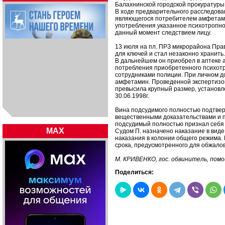
Балахнинской городской прокуратуры
В ходе предварительного расследовани
являющегося потребителем амфетами
употребления указанное психотропно
данный момент следствием лицу.
13 июля на пл. ПРЗ микрорайона Прав
для ключей и стал незаконно хранить.
В дальнейшем он приобрел в аптеке 
потребления приобретенного психотр
сотрудниками полиции. При личном до
амфетамин. Проведенной экспертизо
превысила крупный размер, установ
30.06.1998г.
Вина подсудимого полностью подтве
вещественными доказательствами и п
подсудимый полностью признал себя
MAX
Судом П. назначено наказание в виде
наказания в колонии общего режима. 
срока, предусмотренного для обжалов
М. КРИВЕНКО, гос. обвинитель, помо
Поделиться: