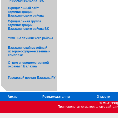
"Рабочая Балахна" ВК
Официальный сайт
администрации
Балахнинского района
Официальная группа
администрации
Балахнинского района ВК
УСЗН Балахнинского района
Балахнинский музейный
историко-художественный
комплекс
Отдел вневедомственной
охраны г. Балахна
Городской портал Балахна.РУ
Архив
Рекламодателям
О газете
© МБУ "Ред
При перепечатке материалов c сайта 