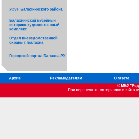
УСЗН Балахнинского района
Балахнинский музейный
историко-художественный
комплекс
Отдел вневедомственной
охраны г. Балахна
Городской портал Балахна.РУ
Архив
Рекламодателям
О газете
© МБУ "Ред
При перепечатке материалов c сайта 