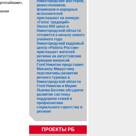
Нижегородских мастеров,
ергопайками»,
ремесленников,
фермеров и народных
лании
исполнителей
приглашают на конкурс
«Голос традиций»
Около 800 школ в
Нижегородской области
готовятся к началу нового
учебного года
Нижегородский кадровый
центр «Работа России»
приглашает жителей
региона на августовские
ярмарки вакансий
Глеб Никитин представил
Михаилу Мишустину
перспективы развития
речного туризма в
Нижегородской области
Глеб Никитин и Мария
Львова-Белова обсудили
развитие системы
поддержки семей и
профилактики
социального сиротства в
регионе
ПРОЕКТЫ РБ