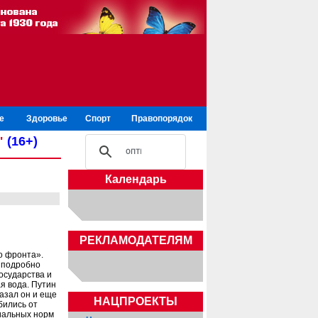
е
Здоровье
Спорт
Правопорядок
"
(16+)
Календарь
РЕКЛАМОДАТЕЛЯМ
о фронта».
, подробно
осударства и
я вода. Путин
азал он и еще
НАЦПРОЕКТЫ
бились от
иальных норм