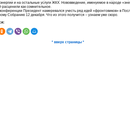
оэнергии и на остальные услуги ЖКХ. Нововведение, именуемое в народе «эн
 расценили как сомнительное.
 конференции Президент намеревался учесть ряд идей «фронтовиков» в Пос
му Собранию 12 декабря. Что из этого получится – узнаем уже скоро.
ся:
* вверх страницы *