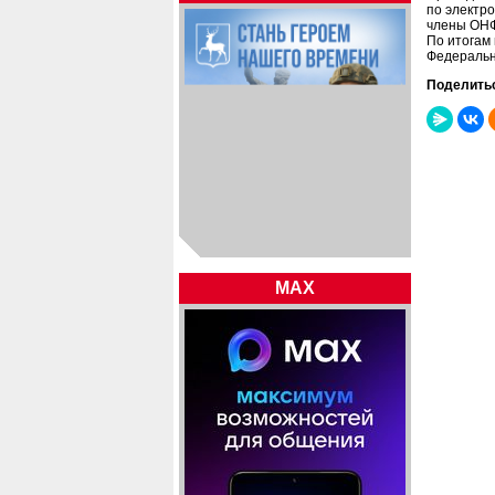
по электр
члены ОНФ
По итогам
Федерально
Поделить
MAX