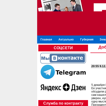
Главная
Актуально
Губерния
Зем
Доб
СОЦСЕТИ
20:55 9.12
5 декабря
Ее участни
обсудили 
сам нашел,
уверен, н
одну мысл
Служба по контракту
Президент