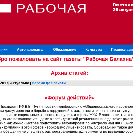
ляки
Автопанорама
Образование
Культура
Православи
ро пожаловать на сайт газеты "Рабочая Балахна
Архив статей:
.2013| Актуально |
Версия для печати
«Форум действий»
 Президент РФ В.В. Путин посетил конференцию «Общероссийского народног
ки дискутировали о борьбе с коррупцией, о закрытости чиновничьих структур
различные социальные вопросы, коснулись и сферы ЖКХ. В частности, глава г
 на что пожаловаться - даже в президентской резиденции иногда течет ржава
ужно как можно быстрее подготовить законопроект по контролю над ЖКХ. Выск
ь - компании в этой сфере необходимо лицензировать. Собеседники также до
а обещания не спешить с распространением эксперимента по введению соц