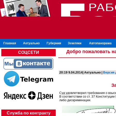
Главная
Актуально
Губерния
Земляки
Автопанорама
Добро пожаловать на
СОЦСЕТИ
20:19 9.04.2014| Актуально |
Версия 
З
Суд удовлетворил требования о взыс
В соответствии со ст. 37 Конституции
либо дискриминации.
Служба по контракту