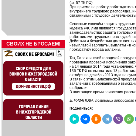
(ст. 57 ТК РФ).
При приеме на работу работодатель 
внутреннего трудового распорядка, 
связанными с трудовой деятельность
Основные способы защиты трудовых п
кодекса РФ. Ими являются: государст
законодательства; защита трудовых
работниками трудовых прав; судебна
Действия и бездействия должностных
СВОИХ НЕ БРОСАЕМ!
невыплатой зарплаты, выплаты «в кон
прокуратуру города Балахны.
Так, Балахнинской городской прокур
проведена проверка исполнения зако
на 14 января 2014 года установлено,
136 ТК РФ не выплатило 13 работник
октября по декабрь 2013 года на сумм
В связи с этим Балахнинской прокура
заявлений с требованиями о взыскан
фабрика».
В настоящее время заявления рассм
Е. РЯЗАПОВА, помощник городского 
Поделиться: