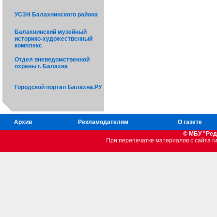
УСЗН Балахнинского района
Балахнинский музейный
историко-художественный
комплекс
Отдел вневедомственной
охраны г. Балахна
Городской портал Балахна.РУ
Архив
Рекламодателям
О газете
© МБУ "Ред
При перепечатке материалов c сайта 