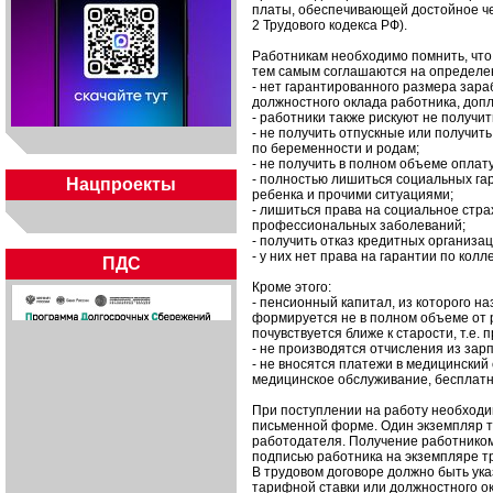
платы, обеспечивающей достойное чел
2 Трудового кодекса РФ).
Работникам необходимо помнить, что,
тем самым соглашаются на определе
- нет гарантированного размера зара
должностного оклада работника, доп
- работники также рискуют не получи
- не получить отпускные или получить
по беременности и родам;
- не получить в полном объеме оплат
- полностью лишиться социальных га
Нацпроекты
ребенка и прочими ситуациями;
- лишиться права на социальное стра
профессиональных заболеваний;
- получить отказ кредитных организа
- у них нет права на гарантии по колл
ПДС
Кроме этого:
- пенсионный капитал, из которого н
формируется не в полном объеме от 
почувствуется ближе к старости, т.е. 
- не производятся отчисления из зар
- не вносятся платежи в медицинский
медицинское обслуживание, бесплатн
При поступлении на работу необходим
письменной форме. Один экземпляр тр
работодателя. Получение работником
подписью работника на экземпляре тр
В трудовом договоре должно быть ука
тарифной ставки или должностного о