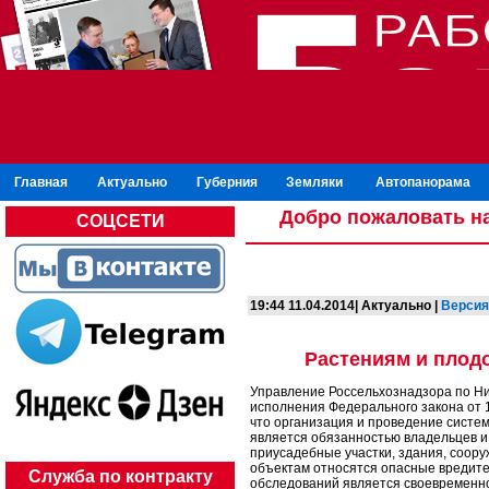
Главная
Актуально
Губерния
Земляки
Автопанорама
Добро пожаловать на
СОЦСЕТИ
19:44 11.04.2014| Актуально |
Версия
Растениям и плод
Управление Россельхознадзора по Ни
исполнения Федерального закона от 
что организация и проведение сист
является обязанностью владельцев и
приусадебные участки, здания, соору
объектам относятся опасные вредите
Служба по контракту
обследований является своевременно