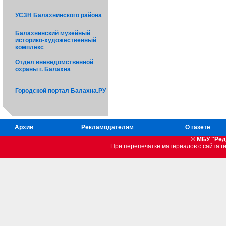
УСЗН Балахнинского района
Балахнинский музейный
историко-художественный
комплекс
Отдел вневедомственной
охраны г. Балахна
Городской портал Балахна.РУ
Архив
Рекламодателям
О газете
© МБУ "Ред
При перепечатке материалов c сайта 