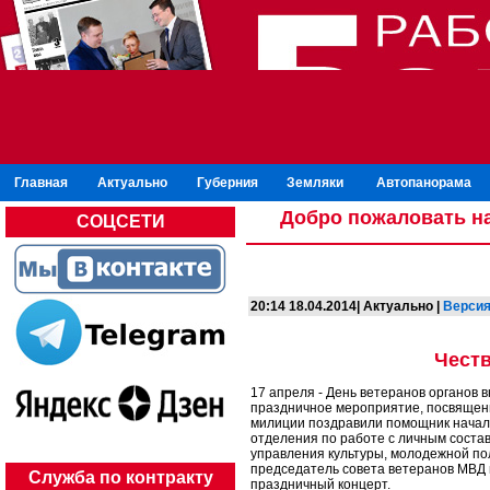
Главная
Актуально
Губерния
Земляки
Автопанорама
Добро пожаловать на
СОЦСЕТИ
20:14 18.04.2014| Актуально |
Версия
Чест
17 апреля - День ветеранов органов 
праздничное мероприятие, посвящен
милиции поздравили помощник начал
отделения по работе с личным состав
управления культуры, молодежной пол
председатель совета ветеранов МВД 
Служба по контракту
праздничный концерт.