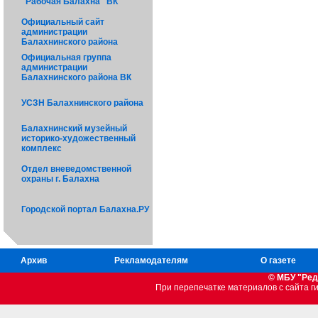
"Рабочая Балахна" ВК
Официальный сайт
администрации
Балахнинского района
Официальная группа
администрации
Балахнинского района ВК
УСЗН Балахнинского района
Балахнинский музейный
историко-художественный
комплекс
Отдел вневедомственной
охраны г. Балахна
Городской портал Балахна.РУ
Архив
Рекламодателям
О газете
© МБУ "Ред
При перепечатке материалов c сайта 