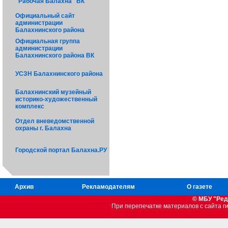
"Рабочая Балахна" ВК
Официальный сайт
администрации
Балахнинского района
Официальная группа
администрации
Балахнинского района ВК
УСЗН Балахнинского района
Балахнинский музейный
историко-художественный
комплекс
Отдел вневедомственной
охраны г. Балахна
Городской портал Балахна.РУ
Архив
Рекламодателям
О газете
© МБУ "Ред
При перепечатке материалов c сайта 