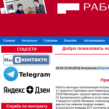
Главная
Актуально
Губерния
Земляки
Автопанорама
Добро пожаловать на
СОЦСЕТИ
19:45 23.04.2014| Актуально |
Версия
При
Работа молодых балахнинцев получил
17 апреля в Гербовом зале Нижегоро
2020/Эволюция» прошел финал облас
От Балахнинского района в этом серь
Учащиеся Сергей Жихарев, Александр
мангал (на нижнем правом снимке).
Служба по контракту
В результате команда БТТ получила п