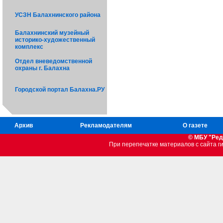
УСЗН Балахнинского района
Балахнинский музейный
историко-художественный
комплекс
Отдел вневедомственной
охраны г. Балахна
Городской портал Балахна.РУ
Архив
Рекламодателям
О газете
© МБУ "Ред
При перепечатке материалов c сайта 