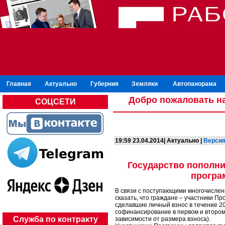
Главная
Актуально
Губерния
Земляки
Автопанорама
Добро пожаловать на
СОЦСЕТИ
19:59 23.04.2014| Актуально |
Версия
Государство пополни
програ
В связи с поступающими многочисле
сказать, что граждане – участники П
сделавшие личный взнос в течение 201
софинансирование в первом и втором к
Служба по контракту
зависимости от размера взноса).