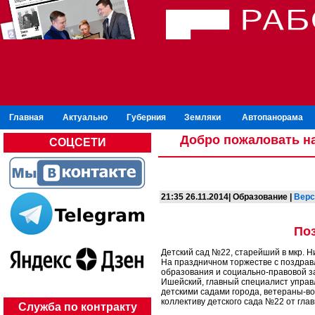
Главная
Актуально
Губерния
Земляки
Автопанорама
Добро пожаловать на
СОЦСЕТИ
21:35 26.11.2014| Образование |
Верс
По
Детский сад №22, старейший в мкр. Н
На праздничном торжестве с поздрав
образования и социально-правовой за
Ишейский, главный специалист управ
детскими садами города, ветераны-во
коллективу детского сада №22 от гла
Служба по контракту