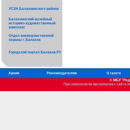
УСЗН Балахнинского района
Балахнинский музейный
историко-художественный
комплекс
Отдел вневедомственной
охраны г. Балахна
Городской портал Балахна.РУ
Архив
Рекламодателям
О газете
© МБУ "Ред
При перепечатке материалов c сайта 