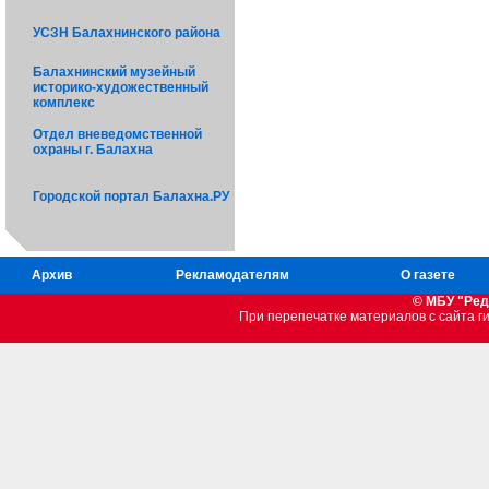
УСЗН Балахнинского района
Балахнинский музейный
историко-художественный
комплекс
Отдел вневедомственной
охраны г. Балахна
Городской портал Балахна.РУ
Архив
Рекламодателям
О газете
© МБУ "Ред
При перепечатке материалов c сайта 