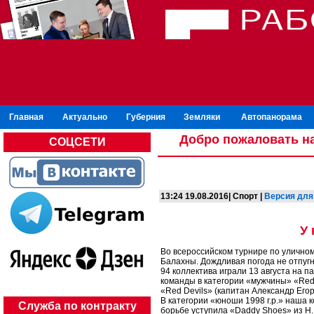
Главная
Актуально
Губерния
Земляки
Автопанорама
Добро пожаловать на
СОЦСЕТИ
13:24 19.08.2016| Спорт |
Версия для
У 
Во всероссийском турнире по уличном
Балахны. Дождливая погода не отпугн
94 коллектива играли 13 августа на
команды в категории «мужчины» «Red
«Red Devils» (капитан Александр Егор
В категории «юноши 1998 г.р.» наша 
Служба по контракту
борьбе уступила «Daddy Shoes» из Н. 