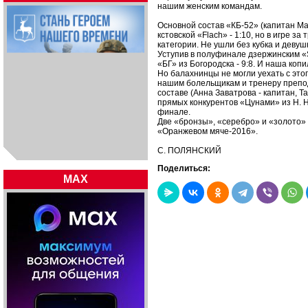
нашим женским командам.
Основной состав «КБ-52» (капитан М
кстовской «Flach» - 1:10, но в игре за
категории. Не ушли без кубка и девуш
Уступив в полуфинале дзержинским «Si
«БГ» из Богородска - 9:8. И наша ко
Но балахнинцы не могли уехать с этог
нашим болельщикам и тренеру препо
составе (Анна Заватрова - капитан, 
прямых конкурентов «Цунами» из Н. Нов
финале.
Две «бронзы», «серебро» и «золото» 
«Оранжевом мяче-2016».
С. ПОЛЯНСКИЙ
Поделиться:
MAX