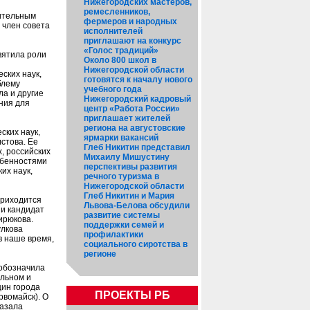
Нижегородских мастеров,
ремесленников,
пительным
фермеров и народных
 член совета
исполнителей
приглашают на конкурс
«Голос традиций»
вятила роли
Около 800 школ в
Нижегородской области
ских наук,
готовятся к началу нового
блему
учебного года
ла и другие
Нижегородский кадровый
ния для
центр «Работа России»
приглашает жителей
региона на августовские
ских наук,
ярмарки вакансий
стова. Ее
Глеб Никитин представил
, российских
Михаилу Мишустину
обенностями
перспективы развития
их наук,
речного туризма в
Нижегородской области
Глеб Никитин и Мария
приходится
Львова-Белова обсудили
ии кандидат
развитие системы
ирюкова.
поддержки семей и
улкова
профилактики
в наше время,
социального сиротства в
регионе
 обозначила
альном и
щин города
ПРОЕКТЫ РБ
рвомайск). О
казала