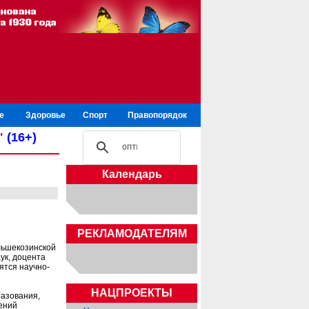
е
Здоровье
Спорт
Правопорядок
"
(16+)
Календарь
РЕКЛАМОДАТЕЛЯМ
льшекозинской
ук, доцента
ятся научно-
НАЦПРОЕКТЫ
азования,
тений