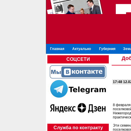
Главная
Актуально
Губерния
Зем
Доб
СОЦСЕТИ
17:48 12.0
8 февраля
поселковой
Нижегородс
практичес
Эти семин
Служба по контракту
поселково