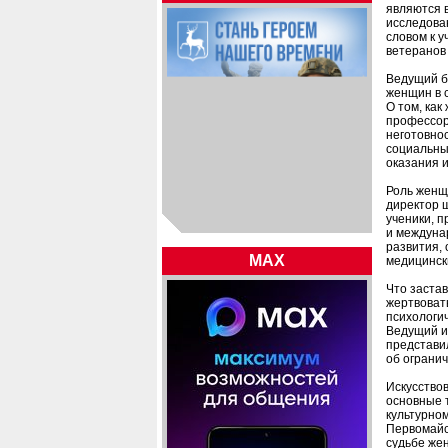
являются 
исследова
словом к у
ветеранов 
Ведущий б
женщин в 
О том, как
профессор 
неготовно
социальны
оказания 
Роль женщ
директор 
ученики, 
и междуна
развития, 
MAX
медицинск
Что заста
жертвоват
психологи
Ведущий и
представи
об ограни
Искусство
основные 
культурно
Первомайск
судьбе же