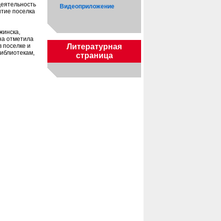
деятельность
Видеоприложение
итие поселка
жинска,
на отметила
Литературная
 поселке и
иблиотекам,
страница