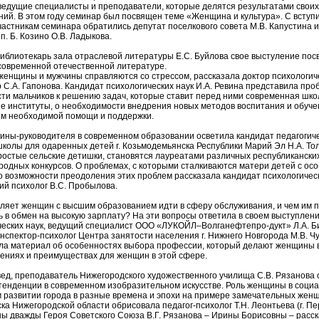
ведущие специалисты и преподаватели, которые делятся результатами своих
ний. В этом году семинар был посвящен теме «Женщина и культура». С всту
частникам семинара обратились депутат поселкового совета М.В. Капустина и
п. Б. Козино О.В. Ладыкова.
иблиотекарь зала отраслевой литературы Е.С. Буйлова свое выстуление пос
современной отечественной литературе.
 женщины и мужчины справляются со стрессом, рассказала доктор психологиче
С.А. Гапонова. Кандидат психологических наук И.А. Ревина представила про
сти мальчиков к решению задач, которые ставит перед ними современная шко
е институты, о необходимости внедрения новых методов воспитания и обуче
им необходимой помощи и поддержки.
ины-руководителя в современном образовании осветила кандидат педагогиче
школы для одаренных детей г. Козьмодемьянска Республики Марий Эл Н.А. Тол
простые сельские детишки, становятся лауреатами различных республиканских
родных конкурсов. О проблемах, с которыми сталкиваются матери детей с ос
о возможности преодоления этих проблем рассказала кандидат психологическ
ий психолог В.С. Пробылова.
вляет женщин с высшим образованием идти в сферу обслуживания, и чем им 
ь в обмен на высокую зарплату? На эти вопросы ответила в своем выступлен
ческих наук, ведущий специалист ООО «ЛУКОЙЛ–Волганефтепро-дукт» Л.А. Б
нспектор-психолог Центра занятости населения г. Нижнего Новгорода М.В. Ч
ла материал об особенностях выбора профессии, который делают женщины 
чениях и преимуществах для женщин в этой сфере.
вед, преподаватель Нижегородского художественного училища С.В. Рязанова
тенденции в современном изобразительном искусстве. Роль женщины в соци
м развитии города в разные времена и эпохи на примере замечательных жен
а Нижегородской области обрисовала педагог-психолог Т.Н. Леонтьева (г. Пе
ны дважды Героя Советского Союза В.Г. Рязанова – Ирины Борисовны – расс