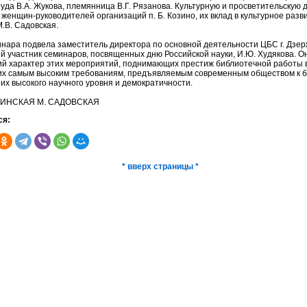
уда В.А. Жукова, племянница В.Г. Рязанова. Культурную и просветительскую 
женщин-руководителей организаций п. Б. Козино, их вклад в культурное разв
.В. Садовская.
инара подвела заместитель директора по основной деятельности ЦБС г. Дзер
й участник семинаров, посвященных дню Российской науки, И.Ю. Худякова. О
ий характер этих мероприятий, поднимающих престиж библиотечной работы в
х самым высоким требованиям, предъявляемым современным обществом к б
их высокого научного уровня и демократичности.
ЗИНСКАЯ М. САДОВСКАЯ
ся:
* вверх страницы *