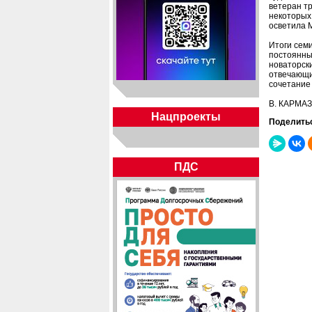
ветеран тр
некоторых 
осветила М
Итоги сем
постоянны
новаторск
отвечающи
сочетание 
В. КАРМА
Нацпроекты
Поделить
ПДС