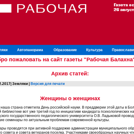
ляки
Автопанорама
Образование
Культура
Православи
ро пожаловать на сайт газеты "Рабочая Балахна
Архив статей:
2.2017| Земляки |
Версия для печати
Женщины о женщинах
 наша страна отметила День российской науки. В преддверии этой даты в Бо
 библиотеке вот уже третий год по инициативе кандидата психологических на
кого государственного педагогического университета О.В. Ладыковой провод
кие семинары по актуальным проблемам современной культуры.
ары проводятся при активной поддержке администрации муниципального обр
го совета и совета ветеранов поселка. Участниками своеобразных научных ч