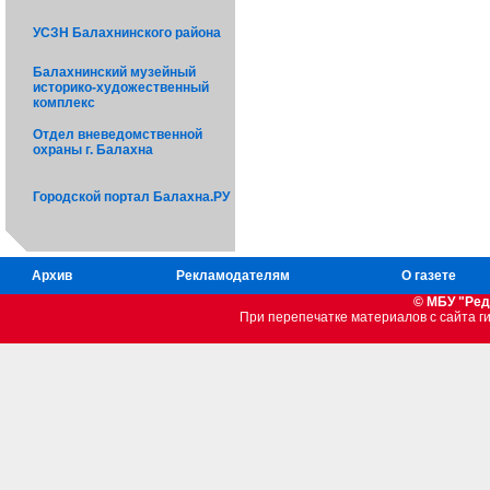
УСЗН Балахнинского района
Балахнинский музейный
историко-художественный
комплекс
Отдел вневедомственной
охраны г. Балахна
Городской портал Балахна.РУ
Архив
Рекламодателям
О газете
© МБУ "Ред
При перепечатке материалов c сайта 