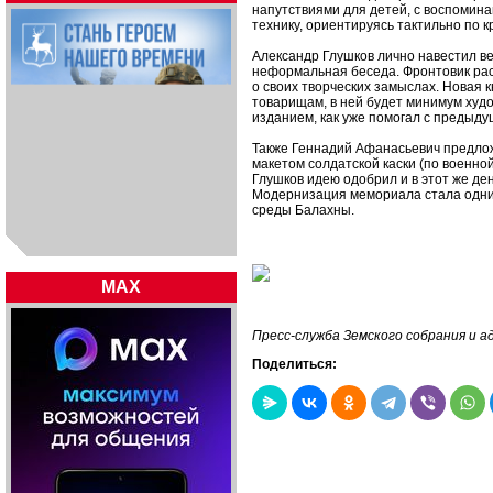
напутствиями для детей, с воспомина
технику, ориентируясь тактильно по к
Александр Глушков лично навестил в
неформальная беседа. Фронтовик рас
о своих творческих замыслах. Новая 
товарищам, в ней будет минимум худ
изданием, как уже помогал с предыду
Также Геннадий Афанасьевич предлож
макетом солдатской каски (по военно
Глушков идею одобрил и в этот же д
Модернизация мемориала стала одним
среды Балахны.
MAX
Пресс-служба Земского собрания и 
Поделиться: