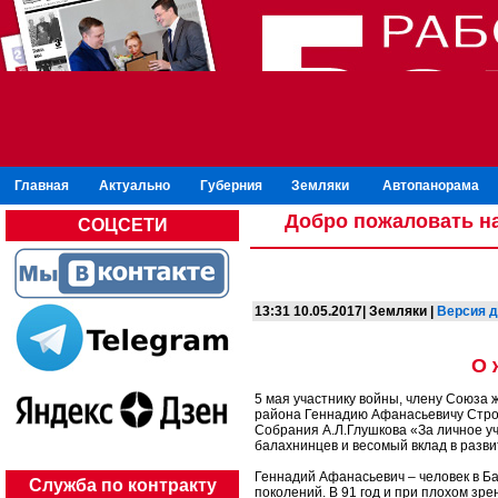
Главная
Актуально
Губерния
Земляки
Автопанорама
Добро пожаловать на
СОЦСЕТИ
13:31 10.05.2017| Земляки |
Версия д
О 
5 мая участнику войны, члену Союза 
района Геннадию Афанасьевичу Строк
Собрания А.Л.Глушкова «За личное у
балахнинцев и весомый вклад в разви
Геннадий Афанасьевич – человек в 
Служба по контракту
поколений. В 91 год и при плохом зре