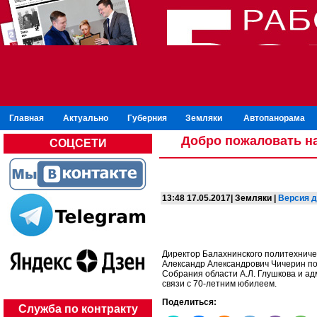
Главная
Актуально
Губерния
Земляки
Автопанорама
Добро пожаловать на
СОЦСЕТИ
13:48 17.05.2017| Земляки |
Версия д
Директор Балахнинского политехниче
Александр Александрович Чичерин по
Собрания области А.Л. Глушкова и а
связи с 70-летним юбилеем.
Поделиться:
Служба по контракту