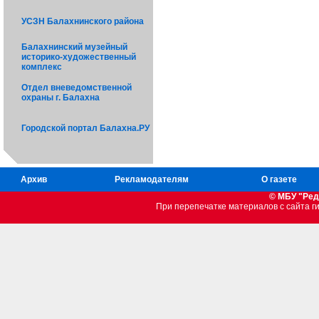
УСЗН Балахнинского района
Балахнинский музейный
историко-художественный
комплекс
Отдел вневедомственной
охраны г. Балахна
Городской портал Балахна.РУ
Архив
Рекламодателям
О газете
© МБУ "Ред
При перепечатке материалов c сайта 