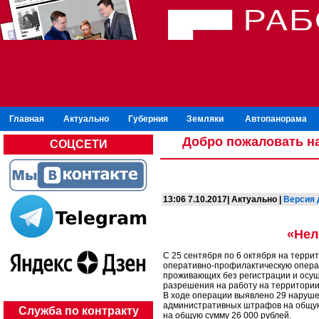
Главная
Актуально
Губерния
Земляки
Автопанорама
Добро пожаловать на
СОЦСЕТИ
13:06 7.10.2017| Актуально |
Версия 
«Нел
С 25 сентября по 6 октября на терри
оперативно-профилактическую операц
проживающих без регистрации и осу
разрешения на работу на территории
В ходе операции выявлено 29 наруше
административных штрафов на общую
Служба по контракту
на общую сумму 26 000 рублей.