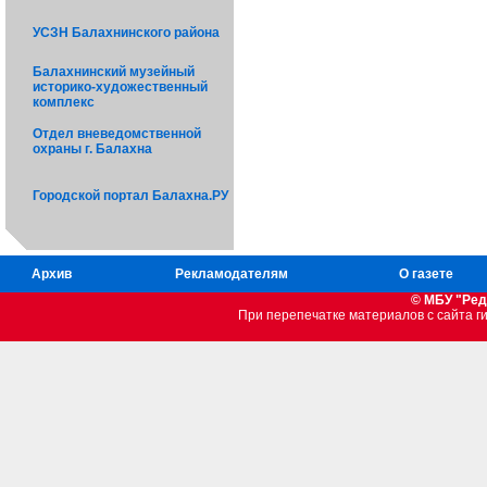
УСЗН Балахнинского района
Балахнинский музейный
историко-художественный
комплекс
Отдел вневедомственной
охраны г. Балахна
Городской портал Балахна.РУ
Архив
Рекламодателям
О газете
© МБУ "Ред
При перепечатке материалов c сайта 