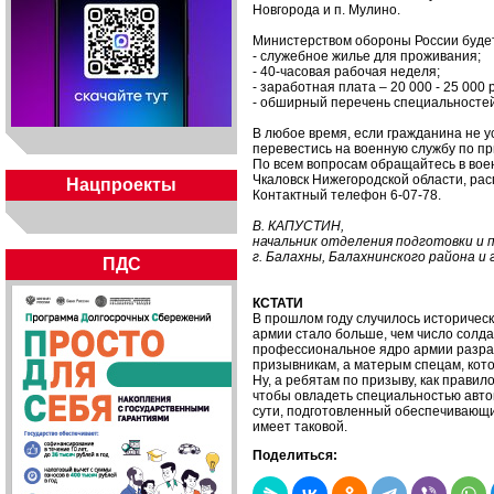
Новгорода и п. Мулино.
Министерством обороны России буде
- служебное жилье для проживания;
- 40-часовая рабочая неделя;
- заработная плата – 20 000 - 25 000
- обширный перечень специальностей
В любое время, если гражданина не у
перевестись на военную службу по пр
По всем вопросам обращайтесь в военн
Чкаловск Нижегородской области, расп
Нацпроекты
Контактный телефон 6-07-78.
В. КАПУСТИН,
начальник отделения подготовки и 
г. Балахны, Балахнинского района и 
ПДС
КСТАТИ
В прошлом году случилось историческ
армии стало больше, чем число солдат 
профессиональное ядро армии разрас
призывникам, а матерым спецам, кото
Ну, а ребятам по призыву, как правил
чтобы овладеть специальностью автом
сути, подготовленный обеспечивающи
имеет таковой.
Поделиться: