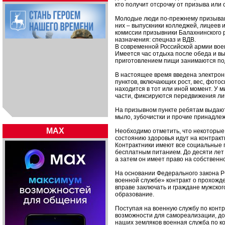
кто получит отсрочку от призыва или
Молодые люди по-прежнему призывают
них – выпускники колледжей, лицеев
комиссии призывники Балахнинского р
назначения: спецназ и ВДВ.
В современной Российской армии вое
Имеется час отдыха после обеда и вы
приготовлением пищи занимаются по
В настоящее время введена электронн
пунктов, включающих рост, вес, фото
находится в тот или иной момент. У 
части, фиксируются передвижения лично
На призывном пункте ребятам выдают 
мыло, зубочистки и прочие принадлежн
MAX
Необходимо отметить, что некоторые
состоянию здоровья идут на контрактн
Контрактники имеют все социальные 
бесплатным питанием. До десяти лет
а затем он имеет право на собственн
На основании Федерального закона Р
военной службе» контракт о прохожд
вправе заключать и граждане мужско
образование.
Поступая на военную службу по конт
возможности для самореализации, до
наших земляков военная служба по ко