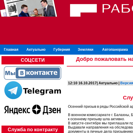
Главная
Актуально
Губерния
Земляки
Автопанорама
Добро пожаловать на
СОЦСЕТИ
12:10 16.10.2017| Актуально |
Версия
Слу
Осенний призыв в ряды Российской ар
В военном комиссариате г. Балахны, Б
к осеннему призыву шла активно.
В августе-сентябре мы приглашали п
Выдавали направления на обследова
Служба по контракту
документы в личные дела призывников