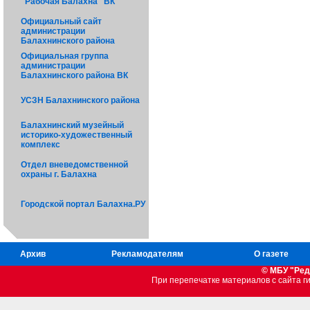
"Рабочая Балахна" ВК
Официальный сайт
администрации
Балахнинского района
Официальная группа
администрации
Балахнинского района ВК
УСЗН Балахнинского района
Балахнинский музейный
историко-художественный
комплекс
Отдел вневедомственной
охраны г. Балахна
Городской портал Балахна.РУ
Архив
Рекламодателям
О газете
© МБУ "Ред
При перепечатке материалов c сайта 