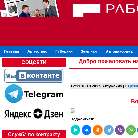
Главная
Актуально
Губерния
Земляки
Автопанорама
Добро пожаловать на
СОЦСЕТИ
12:19 16.10.2017| Актуально |
Версия
Во
Поделиться:
Служба по контракту