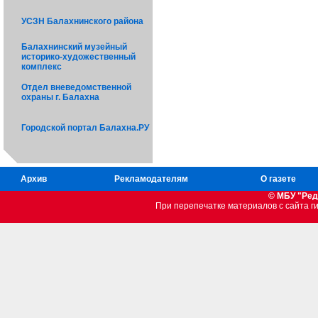
УСЗН Балахнинского района
Балахнинский музейный
историко-художественный
комплекс
Отдел вневедомственной
охраны г. Балахна
Городской портал Балахна.РУ
Архив
Рекламодателям
О газете
© МБУ "Ред
При перепечатке материалов c сайта 