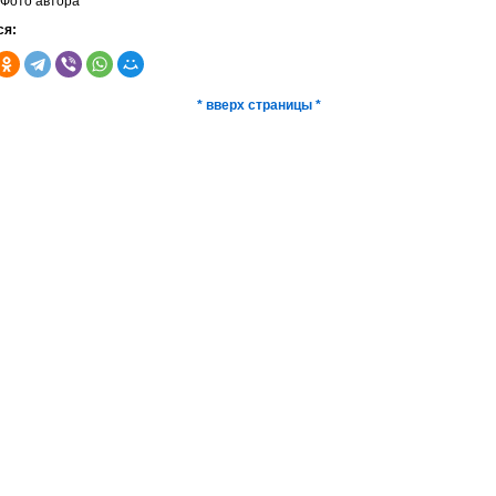
Фото автора
ся:
* вверх страницы *