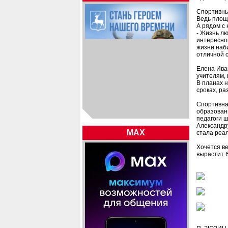
Спортивны
Ведь площ
А рядом с 
- Жизнь лю
интересно
жизни наб
отличной с
Елена Иван
учителям, 
В планах н
сроках, ра
Спортивна
образован
педагоги 
Александр
MAX
стала реа
Хочется ве
вырастит 