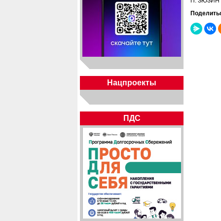
П. ЗЮЗИН 
Поделить
Нацпроекты
ПДС