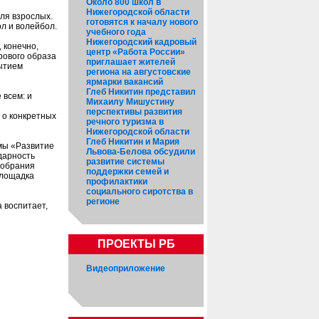
Около 800 школ в
Нижегородской области
ля взрослых.
готовятся к началу нового
л и волейбол.
учебного года
Нижегородский кадровый
 конечно,
центр «Работа России»
рового образа
приглашает жителей
рытием
региона на августовские
ярмарки вакансий
Глеб Никитин представил
 всем: и
Михаилу Мишустину
перспективы развития
 о конкретных
речного туризма в
Нижегородской области
Глеб Никитин и Мария
мы «Развитие
Львова-Белова обсудили
дарность
развитие системы
собрания
поддержки семей и
площадка
профилактики
социального сиротства в
регионе
 воспитает,
ПРОЕКТЫ РБ
Видеоприложение