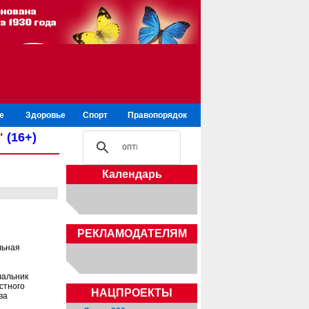
е
Здоровье
Спорт
Правопорядок
"
(16+)
Календарь
РЕКЛАМОДАТЕЛЯМ
льная
чальник
стного
НАЦПРОЕКТЫ
ва