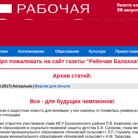
ляки
Автопанорама
Образование
Культура
Православи
ро пожаловать на сайт газеты "Рабочая Балахна
Архив статей:
0.2017| Актуально |
Версия для печати
Все - для будущих чемпионов!
ая и радостная новость для коневцев: у них наконец-то появилась универса
я площадка.
ии открытия участвовали глава МСУ Балахнинского района П.В. Коженков, на
я образования и социально-правовой защиты детства Е.И. Сугакова, глава ме
ления муниципального образования «Коневский сельсовет» Л.П. Глушков, гла
ации муниципального образования «Коневский сельсовет» Н.М. Тарасова.