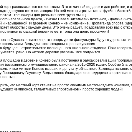
й корт располагается возле школы. Это отличный подарок и для ребятни, и д
адка доступна всем желающим. На ней можно играть в мини-футбол, баскетбо
кортом - тренажеры для развития всех групп мышц.
бого населенного пункта, - сказал Павел Витальевич Коженков, - должна быть,
й и насыщенной. И деревня Конево – не исключение. Пропаганда спорта, здо
ирает обороты с каждым днем. Это очень радует. Поздравляю всех вас с отк
портивной площадки! Берегите ее, и тогда она долго прослужит!
овна Сугакова отметила, что теперь уроки физкультуры будут в удовольствие
и школьникам. Ведь для этого созданы хорошие условия.
а будущее – строительство полноценного школьного стадиона. Пока говорить
зумеется, рано. Но жители деревни уверены: все получится.
я площадка в деревне Конево была построена в рамках реализации програм
ия Балахнинского муниципального района на 2015-2020 годы». Особую благо
школы и все жители Конево выразили депутату областного Законодательного 
у Леонидовичу Глушкову. Ведь именно благодаря его поддержке спортивная 
льностью.
рить, что местный корт станет не просто любимым местом отдыха коневцев, а
будущих чемпионов, талантливых спортсменов и просто хороших людей!