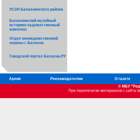
УСЗН Балахнинского района
Балахнинский музейный
историко-художественный
комплекс
Отдел вневедомственной
охраны г. Балахна
Городской портал Балахна.РУ
Архив
Рекламодателям
О газете
© МБУ "Ред
При перепечатке материалов c сайта 