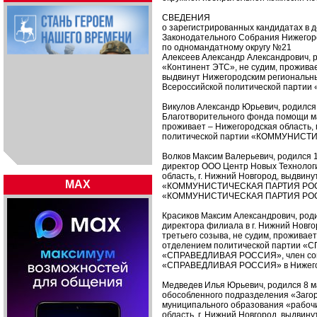
СВЕДЕНИЯ
о зарегистрированных кандидатах в 
Законодательного Собрания Нижегор
по одномандатному округу №21
Алексеев Александр Александрович, 
«Континент ЭТС», не судим, проживает
выдвинут Нижегородским региональ
Всероссийской политической парти
Викулов Александр Юрьевич, родился
Благотворительного фонда помощи м
проживает – Нижегородская область,
политической партии «КОММУНИС
Волков Максим Валерьевич, родился 
директор ООО Центр Новых Технологи
область, г. Нижний Новгород, выдви
MAX
«КОММУНИСТИЧЕСКАЯ ПАРТИЯ РОСС
«КОММУНИСТИЧЕСКАЯ ПАРТИЯ РО
Красиков Максим Александрович, род
директора филиала в г. Нижний Новг
третьего созыва, не судим, проживае
отделением политической партии «
«СПРАВЕДЛИВАЯ РОССИЯ», член сове
«СПРАВЕДЛИВАЯ РОССИЯ» в Нижегор
Медведев Илья Юрьевич, родился 8 м
обособленного подразделения «Загор
муниципального образования «рабочи
область, г. Нижний Новгород, выдви