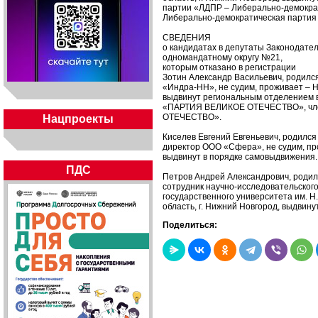
партии «ЛДПР – Либерально-демократ
Либерально-демократическая партия 
СВЕДЕНИЯ
о кандидатах в депутаты Законодате
одномандатному округу №21,
которым отказано в регистрации
Зотин Александр Васильевич, родилс
«Индра-НН», не судим, проживает – Н
выдвинут региональным отделением в
«ПАРТИЯ ВЕЛИКОЕ ОТЕЧЕСТВО», чле
ОТЕЧЕСТВО».
Нацпроекты
Киселев Евгений Евгеньевич, родился
директор ООО «Сфера», не судим, про
выдвинут в порядке самовыдвижения.
ПДС
Петров Андрей Александрович, родил
сотрудник научно-исследовательског
государственного университета им. Н
область, г. Нижний Новгород, выдвин
Поделиться: