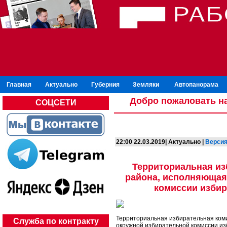
Главная
Актуально
Губерния
Земляки
Автопанорама
Добро пожаловать на
СОЦСЕТИ
22:00 22.03.2019| Актуально |
Версия
Территориальная из
района, исполняющая
комиссии избир
Территориальная избирательная ком
Служба по контракту
окружной избирательной комиссии из