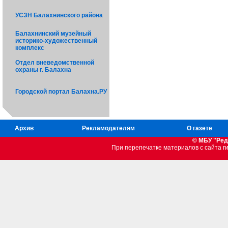
УСЗН Балахнинского района
Балахнинский музейный
историко-художественный
комплекс
Отдел вневедомственной
охраны г. Балахна
Городской портал Балахна.РУ
Архив
Рекламодателям
О газете
© МБУ "Ред
При перепечатке материалов c сайта 