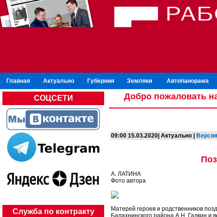
Главная
Актуально
Губерния
Земляки
Автопанорама
Добро пожаловать на
СОЦСЕТИ
09:00 15.03.2020| Актуально |
Версия
Поз
А. ЛАТИНА
Фото автора
Матерей героев и родственников по
Служба по контракту
Балахнинского района А.Н. Галкин и 