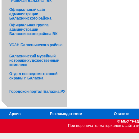
"Рабочая Балахна" ВК
Официальный сайт
администрации
Балахнинского района
Официальная группа
администрации
Балахнинского района ВК
УСЗН Балахнинского района
Балахнинский музейный
историко-художественный
комплекс
Отдел вневедомственной
охраны г. Балахна
Городской портал Балахна.РУ
Архив
Рекламодателям
О газете
© МБУ "Ред
При перепечатке материалов c сайта 