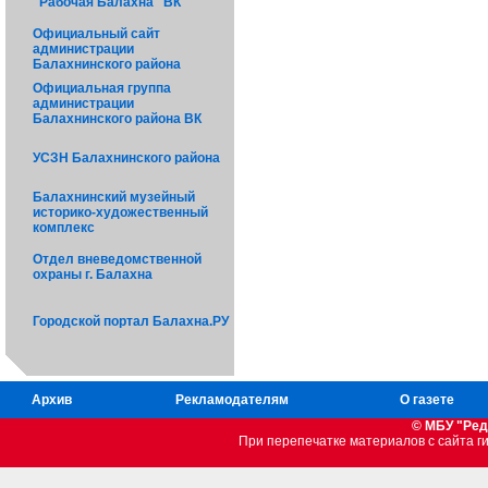
"Рабочая Балахна" ВК
Официальный сайт
администрации
Балахнинского района
Официальная группа
администрации
Балахнинского района ВК
УСЗН Балахнинского района
Балахнинский музейный
историко-художественный
комплекс
Отдел вневедомственной
охраны г. Балахна
Городской портал Балахна.РУ
Архив
Рекламодателям
О газете
© МБУ "Ред
При перепечатке материалов c сайта 