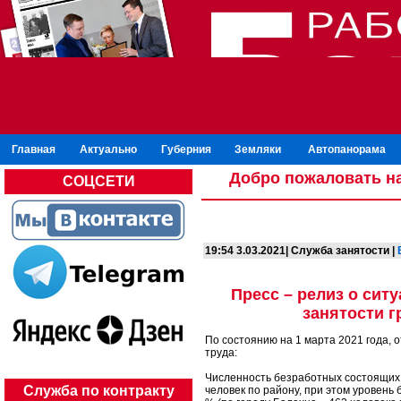
Главная
Актуально
Губерния
Земляки
Автопанорама
Добро пожаловать на
СОЦСЕТИ
19:54 3.03.2021| Служба занятости |
Пресс – релиз о сит
занятости г
По состоянию на 1 марта 2021 года,
труда:
Численность безработных состоящих н
Служба по контракту
человек по району, при этом уровень