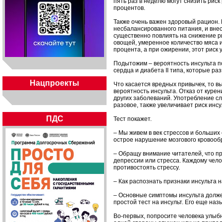
пять раз в неделю могут снизить рис
процентов.
Также очень важен здоровый рацион. 
несбалансированного питания, и вн
существенно повлиять на снижение ри
овощей, умеренное количество мяса 
процента, а при ожирении, этот риск у
Подытожим – вероятность инсульта п
сердца и диабета II типа, которые р
Нацпроекты
Что касается вредных привычек, то в
вероятность инсульта. Отказ от курен
других заболеваний. Употребление сл
разовое, также увеличивает риск инсу
ПДС
Тест покажет.
– Мы живем в век стрессов и больши
острое нарушение мозгового кровоо
– Обращу внимание читателей, что п
депрессии или стресса. Каждому чело
противостоять стрессу.
– Как распознать признаки инсульта 
– Основные симптомы инсульта должен
простой тест на инсульт. Его еще наз
Во-первых, попросите человека улыбн