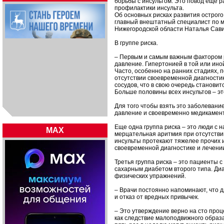
борьбы с инсультом. Это повод еще 
профилактики инсульта.
Об основных рисках развития острог
главный внештатный специалист по 
Нижегородской области Наталья Сави
В группе риска.
– Первым и самым важным фактором р
давление. Гипертонией в той или ин
Часто, особенно на ранних стадиях, 
отсутствии своевременной диагности
сосудов, что в свою очередь станови
Больше половины всех инсультов – эт
Для того чтобы взять это заболевани
давление и своевременно медикамент
Еще одна группа риска – это люди с
MAX
мерцательная аритмия при отсутствии
инсульты протекают тяжелее прочих и
своевременной диагностике и лечени
Третья группа риска – это пациенты с
сахарным диабетом второго типа. Ди
физических упражнений.
– Врачи постоянно напоминают, что 
и отказ от вредных привычек.
– Это утверждение верно на сто проц
как следствие малоподвижного образ