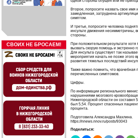
одной стороны опущен или не припо
Второе, попросите назвать свое имя 
замедленная, затруднена артикуляция
симптом.
И третье, попросите человека поднят
инсульте движения несимметричны, в
стороны.
При положительном результате хотя 
СВОИХ НЕ БРОСАЕМ!
вызвать скорую помощь и экстренно 
Для инсульта существует так называе
мероприятия начать не позже этого в
развития тяжелых последствий инсул
Также важно помнить, что врачебная
перечисленных симптомов.
Цифры.
По информации регионального минис
нарушениями мозгового кровообращен
Нижегородской области он составил 5,
был 5,54. Процент спасенных пациенто
процента.
Подготовила Александра Махлина.
https://nnews.nnov.ru/posts/93043
Поделиться: