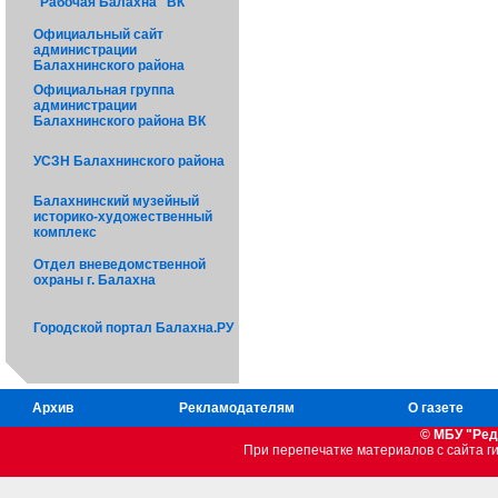
"Рабочая Балахна" ВК
Официальный сайт
администрации
Балахнинского района
Официальная группа
администрации
Балахнинского района ВК
УСЗН Балахнинского района
Балахнинский музейный
историко-художественный
комплекс
Отдел вневедомственной
охраны г. Балахна
Городской портал Балахна.РУ
Архив
Рекламодателям
О газете
© МБУ "Ред
При перепечатке материалов c сайта 