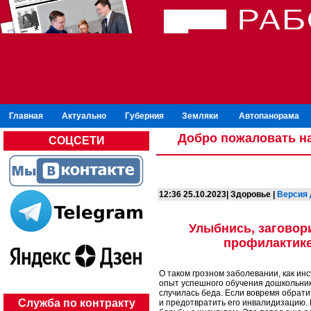
Главная
Актуально
Губерния
Земляки
Автопанорама
Добро пожаловать на
СОЦСЕТИ
12:36 25.10.2023| Здоровье |
Версия 
Улыбнись, заговори
профилактике
О таком грозном заболевании, как инс
опыт успешного обучения дошкольников
случилась беда. Если вовремя обрати
Служба по контракту
и предотвратить его инвалидизацию. 