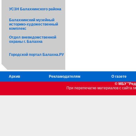
УСЗН Балахнинского района
Балахнинский музейный
историко-художественный
комплекс
Отдел вневедомственной
охраны г. Балахна
Городской портал Балахна.РУ
Архив
Рекламодателям
О газете
© МБУ "Ред
При перепечатке материалов c сайта 