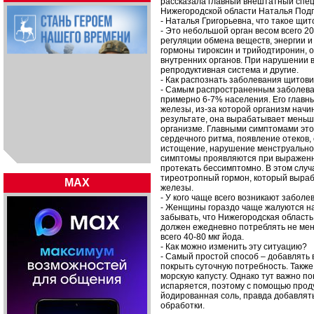
рассказала главный внештатный спе
Нижегородской области Наталья Подп
- Наталья Григорьевна, что такое щи
- Это небольшой орган весом всего 2
регуляции обмена веществ, энергии 
гормоны тироксин и трийодтиронин, о
внутренних органов. При нарушении 
репродуктивная система и другие.
- Как распознать заболевания щито
- Самым распространенным заболева
примерно 6-7% населения. Его глав
железы, из-за которой организм начи
результате, она вырабатывает меньш
организме. Главными симптомами это
сердечного ритма, появление отеков,
истощение, нарушение менструальног
симптомы проявляются при выраженн
протекать бессимптомно. В этом слу
тиреотропный гормон, который выра
MAX
железы.
- У кого чаще всего возникают забо
- Женщины гораздо чаще жалуются на 
забывать, что Нижегородская област
должен ежедневно потреблять не мене
всего 40-80 мкг йода.
- Как можно изменить эту ситуацию?
- Самый простой способ – добавлять 
покрыть суточную потребность. Также
морскую капусту. Однако тут важно п
испаряется, поэтому с помощью прод
йодированная соль, правда добавлять
обработки.