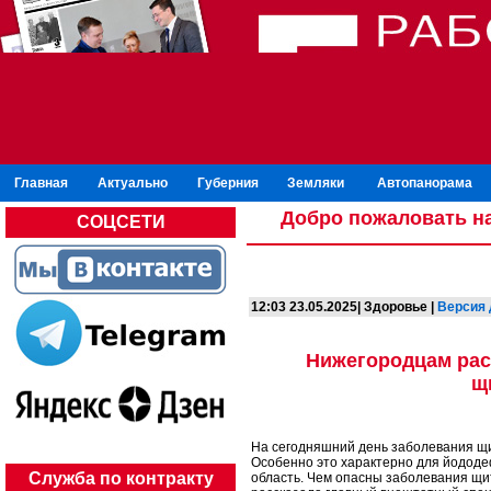
Главная
Актуально
Губерния
Земляки
Автопанорама
Добро пожаловать на
СОЦСЕТИ
12:03 23.05.2025| Здоровье |
Версия 
Нижегородцам расс
щ
На сегодняшний день заболевания щи
Особенно это характерно для йододе
Служба по контракту
область. Чем опасны заболевания щи