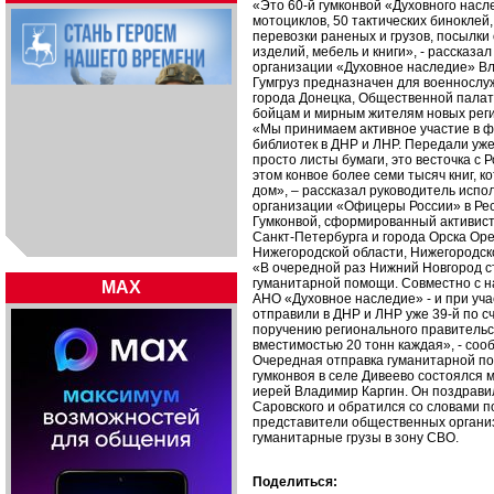
«Это 60-й гумконвой «Духовного насл
мотоциклов, 50 тактических биноклей
перевозки раненых и грузов, посылки
изделий, мебель и книги», - рассказ
организации «Духовное наследие» В
Гумгруз предназначен для военнослу
города Донецка, Общественной палат
бойцам и мирным жителям новых реги
«Мы принимаем активное участие в 
библиотек в ДНР и ЛНР. Передали уже
просто листы бумаги, это весточка с 
этом конвое более семи тысяч книг, к
дом», – рассказал руководитель исп
организации «Офицеры России» в Ре
Гумконвой, сформированный активист
Санкт-Петербурга и города Орска Оре
Нижегородской области, Нижегородск
«В очередной раз Нижний Новгород с
гуманитарной помощи. Совместно с 
MAX
АНО «Духовное наследие» - и при уч
отправили в ДНР и ЛНР уже 39-й по с
поручению регионального правительс
вместимостью 20 тонн каждая», - со
Очередная отправка гуманитарной по
гумконвоя в селе Дивеево состоялся 
иерей Владимир Каргин. Он поздрав
Саровского и обратился со словами п
представители общественных органи
гуманитарные грузы в зону СВО.
Поделиться: