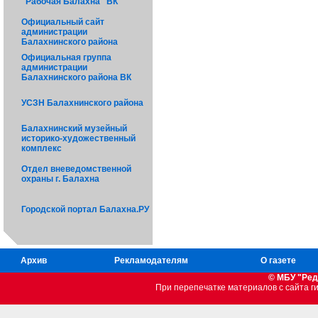
"Рабочая Балахна" ВК
Официальный сайт
администрации
Балахнинского района
Официальная группа
администрации
Балахнинского района ВК
УСЗН Балахнинского района
Балахнинский музейный
историко-художественный
комплекс
Отдел вневедомственной
охраны г. Балахна
Городской портал Балахна.РУ
Архив
Рекламодателям
О газете
© МБУ "Ред
При перепечатке материалов c сайта 