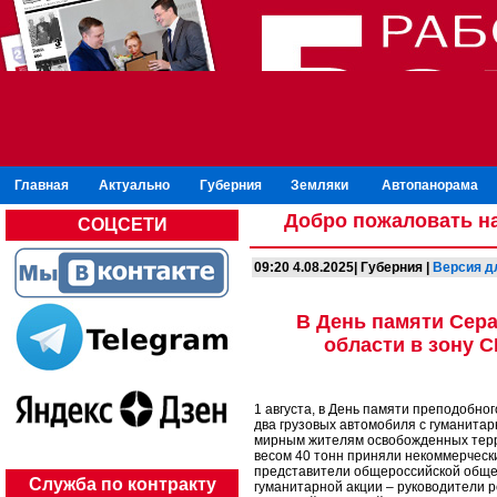
Главная
Актуально
Губерния
Земляки
Автопанорама
Добро пожаловать на
СОЦСЕТИ
09:20 4.08.2025| Губерния |
Версия д
В День памяти Сер
области в зону 
1 августа, в День памяти преподобно
два грузовых автомобиля с гуманита
мирным жителям освобожденных терр
весом 40 тонн приняли некоммерческ
представители общероссийской обще
Служба по контракту
гуманитарной акции – руководители 