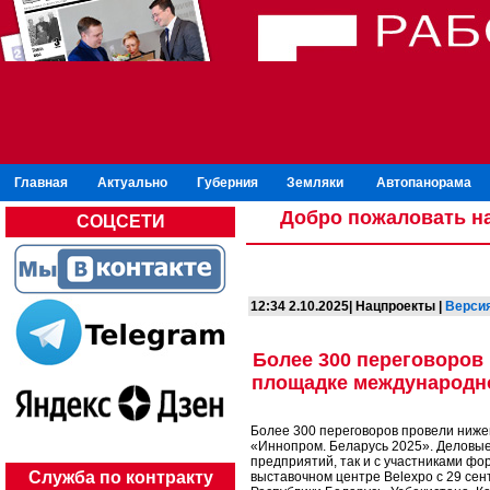
Главная
Актуально
Губерния
Земляки
Автопанорама
Добро пожаловать на
СОЦСЕТИ
12:34 2.10.2025| Нацпроекты |
Версия
Более 300 переговоров
площадке международно
Более 300 переговоров провели ниж
«Иннопром. Беларусь 2025». Деловые
предприятий, так и с участниками фо
Служба по контракту
выставочном центре Belexpo с 29 сен