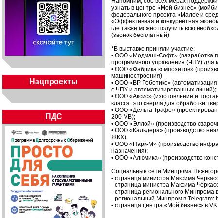
Напомним, обо всех мерах поддержки
узнать в центре «Мой бизнес» (мойби
федерального проекта «Малое и сре
«Эффективная и конкурентная эконом
где также можно получить всю необхо
(звонок бесплатный)
*В выставке приняли участие:
• ООО «Модмаш-Софт» (разработка пр
программного управления (ЧПУ) для 
• ООО «Фабрика композитов» (произв
машиностроения);
Нацпроекты
• ООО «ВР Роботикс» (автоматизация
с ЧПУ и автоматизированных линий);
• ООО «Аксис» (изготовление и пост
класса: это сверла для обработки тв
• ООО «Дельта Трафо» (проектирован
ПДС
200 МВ);
• ООО «Эллой» (производство сварочн
• ООО «Кальдера» (производство неэл
ЖКХ);
• ООО «Парк-М» (производство инфр
назначения);
• ООО «Алюмика» (производство конс
Социальные сети Минпрома Нижегоро
- страница министра Максима Черкасов
- страница министра Максима Черкасова
- страница регионального Минпрома в V
- региональный Минпром в Telegram: ht
- страница центра «Мой бизнес» в VK: 