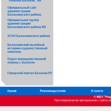
"Рабочая Балахна" ВК
Официальный сайт
администрации
Балахнинского района
Официальная группа
администрации
Балахнинского района ВК
УСЗН Балахнинского района
Балахнинский музейный
историко-художественный
комплекс
Отдел вневедомственной
охраны г. Балахна
Городской портал Балахна.РУ
Архив
Рекламодателям
О газете
© МБУ "Ред
При перепечатке материалов c сайта 