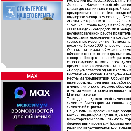
Республики Беларусь, Узбекистана, Ка
Делегацию Нижегородской области во
состав делегации вошли первый заме
предпринимательства Нижегородской
поддержки экспорта Александра Бесс
«Развитие торговых отношений с Бел
значение. Страна входит в тройку к
связи между нижегородскими и белор
целенаправленной работе правитель
бизнес, заинтересованный в сотрудн
совместные мероприятия. За время р
посетило более 1000 человек», – рас
Организацию и застройку стенда осу
области в соответствии с целями и 
экспорт». Центр взял на себя расход
сопровождение, включая необходимое
представителей субъектов малого и с
«Беларусь остается одним из самых
выставки «Иннопром. Беларусь» нижег
MAX
местными предприятиям. Особый инт
нижегородских предприятий, работа
и логистики, энергетического оборуд
отметил министр промышленности, т
Максим Черкасов.
Также для представителей химическ
химиков». В мероприятии принимало 
химической отрасли.
Национальный проект «Международна
России Владимиром Путиным, на тер
министерством промышленности, торг
федеральных проекта: «Промышленны
развития международной кооперации 