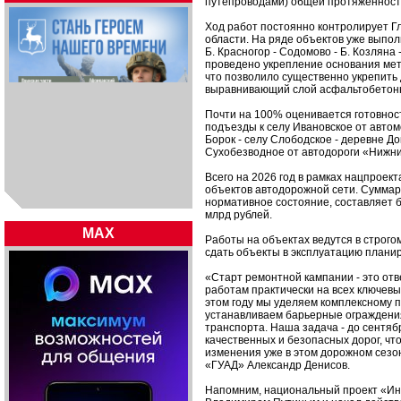
путепроводами) общей протяженност
Ход работ постоянно контролирует Г
области. На ряде объектов уже выпол
Б. Красногор - Содомово - Б. Козляна
проведено укрепление основания мет
что позволило существенно укрепить
выравнивающий слой асфальтобетонн
Почти на 100% оценивается готовнос
подъезды к селу Ивановское от автом
Борок - селу Слободское - деревне До
Сухобезводное от автодороги «Нижний
Всего на 2026 год в рамках нацпроек
объектов автодорожной сети. Суммар
нормативное состояние, составляет б
млрд рублей.
MAX
Работы на объектах ведутся в строго
сдать объекты в эксплуатацию планир
«Старт ремонтной кампании - это отв
работам практически на всех ключев
этом году мы уделяем комплексному п
устанавливаем барьерные ограждения
транспорта. Наша задача - до сентяб
качественных и безопасных дорог, ч
изменения уже в этом дорожном сезон
«ГУАД» Александр Денисов.
Напомним, национальный проект «Ин