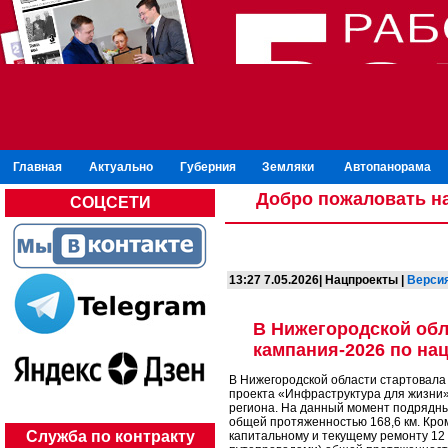
Главная
Актуально
Губерния
Земляки
Автопанорама
Добро пожаловать на
СОЦСЕТИ
13:27 7.05.2026| Нацпроекты |
Версия
В Нижегородской обл
кампания-2026 по на
В Нижегородской области стартовала
проекта «Инфраструктура для жизни»
региона. На данный момент подрядные
общей протяженностью 168,6 км. Кром
Служба по контракту
капитальному и текущему ремонту 12