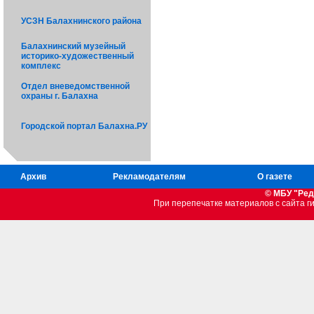
УСЗН Балахнинского района
Балахнинский музейный
историко-художественный
комплекс
Отдел вневедомственной
охраны г. Балахна
Городской портал Балахна.РУ
Архив
Рекламодателям
О газете
© МБУ "Ред
При перепечатке материалов c сайта 