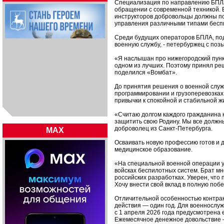
Специализация по направлению БПЛА
обращении с современной техникой. 
инструкторов добровольцы должны по
управления различными типами бесп
Среди будущих операторов БПЛА, под
военную службу, - петербуржец с по
«Я наслышан про нижегородский пункт
одном из лучших. Поэтому принял реш
поделился «Вомбат».
До принятия решения о военной служ
программировании и грузоперевозках.
привычки к спокойной и стабильной ж
«Считаю долгом каждого гражданина 
защитить свою Родину. Мы все должны
доброволец из Санкт-Петербурга.
MAX
Осваивать новую профессию готов и 
медицинское образование.
«На специальной военной операции у 
войсках беспилотных систем. Брат мн
российских разработках. Уверен, что
Хочу внести свой вклад в полную поб
Отличительной особенностью контрак
действия — один год. Для военнослу
с 1 апреля 2026 года предусмотрена 
Ежемесячное денежное довольствие —