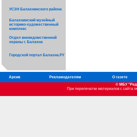
УСЗН Балахнинского района
Балахнинский музейный
историко-художественный
комплекс
Отдел вневедомственной
охраны г. Балахна
Городской портал Балахна.РУ
Архив
Рекламодателям
О газете
© МБУ "Ред
При перепечатке материалов c сайта 