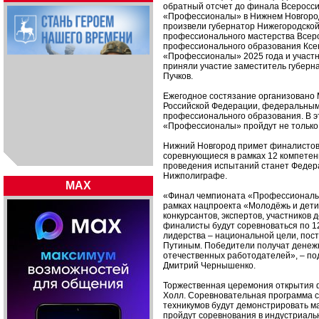
обратный отсчет до финала Всеросс
«Профессионалы» в Нижнем Новгороде
произвели губернатор Нижегородской
профессионального мастерства Всеро
профессионального образования Ксе
«Профессионалы» 2025 года и участн
приняли участие заместитель губерн
Пучков.
Ежегодное состязание организовано
Российской Федерации, федеральным
профессионального образования. В эт
«Профессионалы» пройдут не только в
Нижний Новгород примет финалистов п
соревнующиеся в рамках 12 компетен
проведения испытаний станет Федер
Нижполиграфе.
MAX
«Финал чемпионата «Профессионалы»
рамках нацпроекта «Молодёжь и дети
конкурсантов, экспертов, участников
финалисты будут соревноваться по 1
лидерства – национальной цели, по
Путиным. Победители получат денежн
отечественных работодателей», – по
Дмитрий Чернышенко.
Торжественная церемония открытия 
Холл. Соревновательная программа с
техникумов будут демонстрировать ма
пройдут соревнования в индустриаль