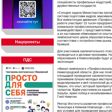
специалисты профильных индустрий, 
дружественных государств.
«Сегодня задача Министерства просв
систему подготовки кадров, максимал
Все компетенции движения «Професс
работе участвуют 10 тысяч предпри
уникальное профессиональное сообще
взаимодействуют с представителями
а их наставники обмениваются опытом
чемпионатного цикла образовательны
соответствии с потребностями рынка
Нацпроекты
Кравцов.
Для участников заключительного этап
проводиться и деловая программа. 
образования в Нижполиграфе будут р
ПДС
экспозиция.
«Финал чемпионата «Профессионалы» 
Нижегородской области. Для нас почё
площадкой проведения заключительны
принимаем лучших молодых мастеров 
моделирования и веб-технологий до 
Уверен, что опыт, который приобрету
талантов. Ждём участников на нашей
борьбы, ярких побед и незабываемых
Глеб Никитин.
Ректор Института развития професси
Технопарк в Нижнем Новгороде – это 
все условия для проведения масшта