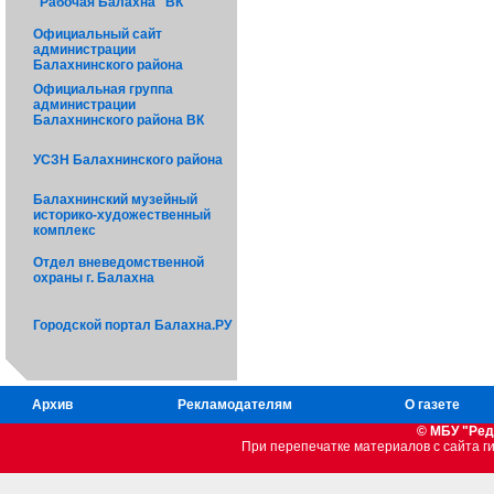
"Рабочая Балахна" ВК
Официальный сайт
администрации
Балахнинского района
Официальная группа
администрации
Балахнинского района ВК
УСЗН Балахнинского района
Балахнинский музейный
историко-художественный
комплекс
Отдел вневедомственной
охраны г. Балахна
Городской портал Балахна.РУ
Архив
Рекламодателям
О газете
© МБУ "Ред
При перепечатке материалов c сайта 