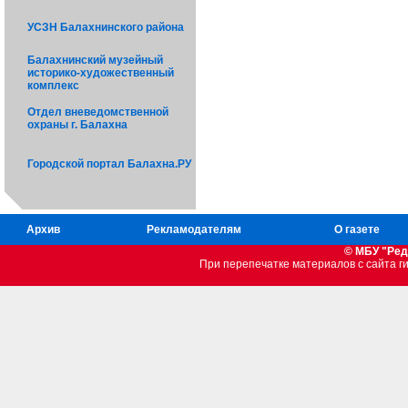
УСЗН Балахнинского района
Балахнинский музейный
историко-художественный
комплекс
Отдел вневедомственной
охраны г. Балахна
Городской портал Балахна.РУ
Архив
Рекламодателям
О газете
© МБУ "Ред
При перепечатке материалов c сайта 