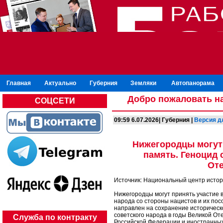
Главная
Актуально
Губерния
Земляки
Автопанорама
Добро пожаловать на
СОЦСЕТИ
09:59 6.07.2026| Губерния |
Версия д
Нижегородцы могут 
память. Геноцид 
От
Источник: Национальный центр исто
Нижегородцы могут принять участие 
народа со стороны нацистов и их пос
направлен на сохранение историческ
советского народа в годы Великой О
Служба по контракту
Российской Федерации и иностранных г