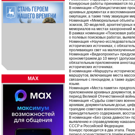
Конкурсные работы принимаются по 
В номинации «Публицистические прои
архивных документах и воспоминания
оккупации, а также тему эвакуации ми
Номинация «Мемориальные объекты и
эскизов, 3D-моделей, архитектурных 
мемориалов на местах захоронений ж
В рамках номинации «Поисковая рабо
о полевых поисковых работах, выявл
Номинация «Научно-исследовательски
исторических источниках, с обязате
проливающих свет на малоизученные 
Номинация «Видеопроекты» предусма
хронометражем до 10 минут (допускае
обязательным приложением аннотаци
исторических источниках.
В номинации «Маршруты историческо
маршрутов, включающие места массо
MAX
связанные с геноцидом, а также ауд
языке.
Номинация «Места памяти» предполаг
приложением архивных документов, во
период Великой Отечественной войн
Номинация «Судьбы советских военн
архивам, документальным досье, ци
трагедию советских военнопленных в 
принудительного содержания, восста
В номинации «Без срока давности» п
выявлению и справедливому наказани
СССР и Российской Федерации.
Конкурс проводится в два этапа. Перв
период осуществляется приём конкур