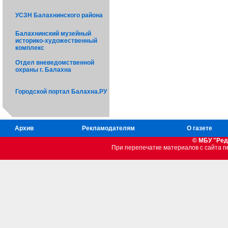
УСЗН Балахнинского района
Балахнинский музейный
историко-художественный
комплекс
Отдел вневедомственной
охраны г. Балахна
Городской портал Балахна.РУ
Архив
Рекламодателям
О газете
© МБУ "Ред
При перепечатке материалов c сайта 