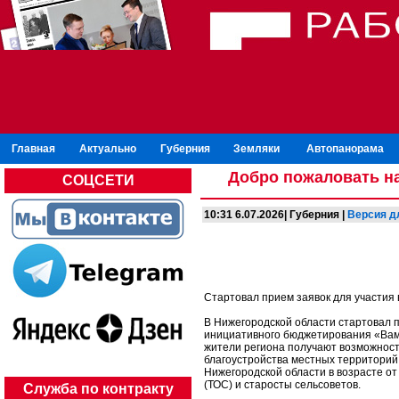
Главная
Актуально
Губерния
Земляки
Автопанорама
Добро пожаловать на
СОЦСЕТИ
10:31 6.07.2026| Губерния |
Версия д
Стартовал прием заявок для участия 
В Нижегородской области стартовал п
инициативного бюджетирования «Вам 
жители региона получают возможност
благоустройства местных территорий.
Нижегородской области в возрасте о
(ТОС) и старосты сельсоветов.
Служба по контракту