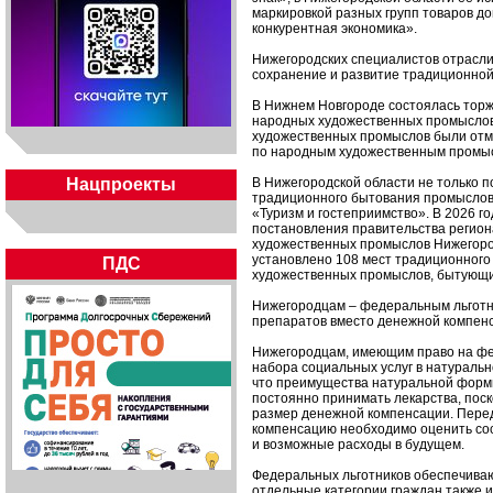
маркировкой разных групп товаров д
конкурентная экономика».
Нижегородских специалистов отрасли
сохранение и развитие традиционной
В Нижнем Новгороде состоялась тор
народных художественных промыслов.
художественных промыслов были отме
по народным художественным промыс
Нацпроекты
В Нижегородской области не только 
традиционного бытования промыслов.
«Туризм и гостеприимство». В 2026 
постановления правительства регио
художественных промыслов Нижегоро
установлено 108 мест традиционного
ПДС
художественных промыслов, бытующих
Нижегородцам – федеральным льготн
препаратов вместо денежной компен
Нижегородцам, имеющим право на фе
набора социальных услуг в натураль
что преимущества натуральной форм
постоянно принимать лекарства, пос
размер денежной компенсации. Перед
компенсацию необходимо оценить сос
и возможные расходы в будущем.
Федеральных льготников обеспечиваю
отдельные категории граждан также 