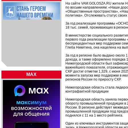
На сайте VAM.GOLOSZA.RU жители Ниж
по восьми направлениям: «Наши дорог
«Общественные пространства», «На
политика». Отслеживать статус своих 
За год реализации программы «ОСНОВ
18 тыс. семей, проживающих в регион
В министерстве социального развити
первого года реализации программы
беспрецедентных мер поддержки семе
Глеба Никитина, она нацелена на вы
За год в регионе было выдано около 1
дохода, а также оформлено порядка 
Нижегородской области был зафикси
важнейшего показателя, отражающего
СКР достиг отметки 1,329, с июня 202
MAX
момента запуска мер поддержки в июл
регионов России по приросту СКР.
Нижегородская область стала лидеро
контрафактной продукции
Нижегородская область заняла перво
обороту промышленной продукции в 
России. В регионе действует межвед
промышленной продукции под председ
поднялся с 11 на 1 место рейтинга.
Один из ключевых инструментов защи
знак», в Нижегородской области ее и